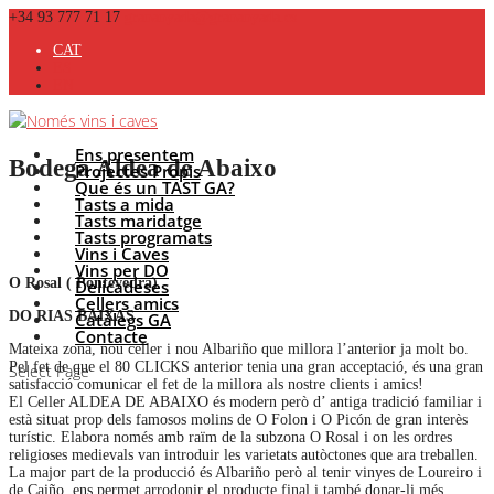
+34 93 777 71 17
grananyada@grananyada.es
CAT
ES
EN
Ens presentem
Bodega Aldea de Abaixo
Projectes Propis
Que és un TAST GA?
Tasts a mida
Tasts maridatge
Tasts programats
Vins i Caves
Vins per DO
O Rosal ( Pontevedra)
Delicadeses
Cellers amics
DO RIAS BAIXAS
Catàlegs GA
Contacte
Mateixa zona, nou celler i nou Albariño que millora l’anterior ja molt bo.
Pel fet de que el 80 CLICKS anterior tenia una gran acceptació, és una gran
Select Page
satisfacció comunicar el fet de la millora als nostre clients i amics!
El Celler ALDEA DE ABAIXO és modern però d’ antiga tradició familiar i
està situat prop dels famosos molins de O Folon i O Picón de gran interès
turístic. Elabora només amb raïm de la subzona O Rosal i on les ordres
religioses medievals van introduir les varietats autòctones que ara treballen.
La major part de la producció és Albariño però al tenir vinyes de Loureiro i
de Caiño, ens permet arrodonir el producte final i també donar-li més