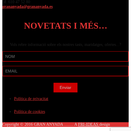
M. 610 47 52 80
grananyada@grananyada.es
NOVETATS I MÉS…
Vols rebre informació sobre els nostres tasts, maridatges, ofertes...?
Política de privacitat
Política de cookies
Copyright © 2016 GRAN ANYADA ........ A
FRI-IDEAS
design