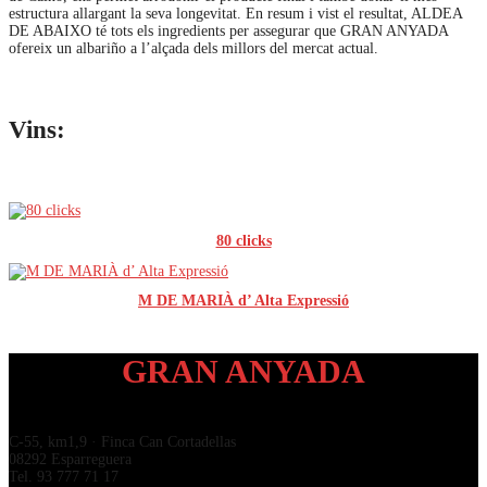
estructura allargant la seva longevitat. En resum i vist el resultat, ALDEA
DE ABAIXO té tots els ingredients per assegurar que GRAN ANYADA
ofereix un albariño a l’alçada dels millors del mercat actual.
Vins:
80 clicks
M DE MARIÀ d’ Alta Expressió
GRAN ANYADA
C-55, km1,9 · Finca Can Cortadellas
08292 Esparreguera
Tel. 93 777 71 17